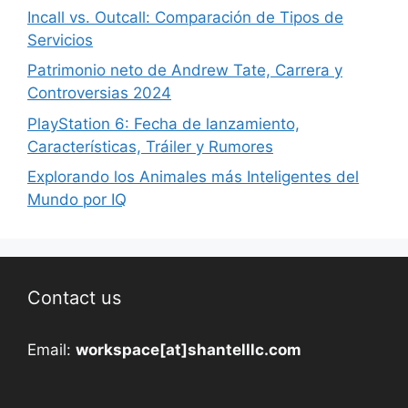
Incall vs. Outcall: Comparación de Tipos de
Servicios
Patrimonio neto de Andrew Tate, Carrera y
Controversias 2024
PlayStation 6: Fecha de lanzamiento,
Características, Tráiler y Rumores
Explorando los Animales más Inteligentes del
Mundo por IQ
Contact us
Email:
workspace[at]shantelllc.com