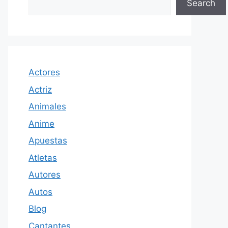
Search
Actores
Actriz
Animales
Anime
Apuestas
Atletas
Autores
Autos
Blog
Cantantes