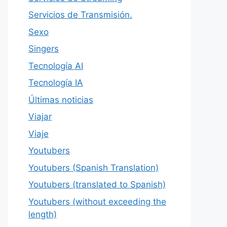
Servicios de Transmisión.
Sexo
Singers
Tecnología AI
Tecnología IA
Últimas noticias
Viajar
Viaje
Youtubers
Youtubers (Spanish Translation)
Youtubers (translated to Spanish)
Youtubers (without exceeding the
length)