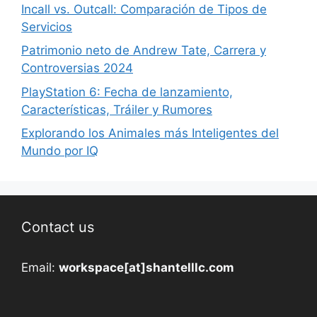
Incall vs. Outcall: Comparación de Tipos de
Servicios
Patrimonio neto de Andrew Tate, Carrera y
Controversias 2024
PlayStation 6: Fecha de lanzamiento,
Características, Tráiler y Rumores
Explorando los Animales más Inteligentes del
Mundo por IQ
Contact us
Email:
workspace[at]shantelllc.com