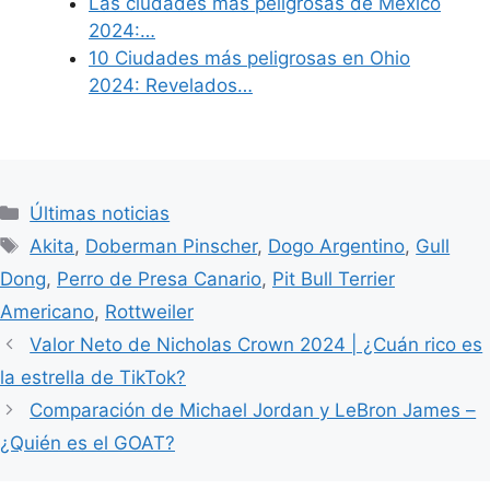
Las ciudades más peligrosas de México
2024:…
10 Ciudades más peligrosas en Ohio
2024: Revelados…
Categories
Últimas noticias
Tags
Akita
,
Doberman Pinscher
,
Dogo Argentino
,
Gull
Dong
,
Perro de Presa Canario
,
Pit Bull Terrier
Americano
,
Rottweiler
Valor Neto de Nicholas Crown 2024 | ¿Cuán rico es
la estrella de TikTok?
Comparación de Michael Jordan y LeBron James –
¿Quién es el GOAT?