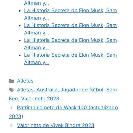
Altman y…
La Historia Secreta de Elon Musk, Sam
Altman y…
La Historia Secreta de Elon Musk, Sam
Altman y…
La Historia Secreta de Elon Musk, Sam
Altman y…
La Historia Secreta de Elon Musk, Sam
Altman y…
Categories
Atletas
Tags
Atletas
,
Australia
,
Jugador de fútbol
,
Sam
Kerr
,
Valor neto 2023
Patrimonio neto de Wack 100 (actualizado
2023)
Valor neto de Vivek Bindra 2023