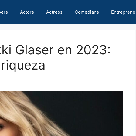
pers
Actors
Actress
Comedians
Entreprene
kki Glaser en 2023:
 riqueza