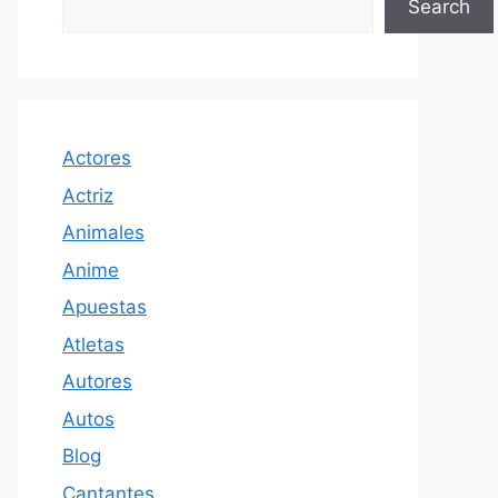
Search
Actores
Actriz
Animales
Anime
Apuestas
Atletas
Autores
Autos
Blog
Cantantes