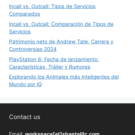
Incall vs. Outcall: Tipos de Servicios
Comparados
Incall vs. Outcall: Comparación de Tipos de
Servicios
Patrimonio neto de Andrew Tate, Carrera y
Controversias 2024
PlayStation 6: Fecha de lanzamiento,
Características, Tráiler y Rumores
Explorando los Animales más Inteligentes del
Mundo por IQ
Contact us
Email:
workspace[at]shantelllc.com