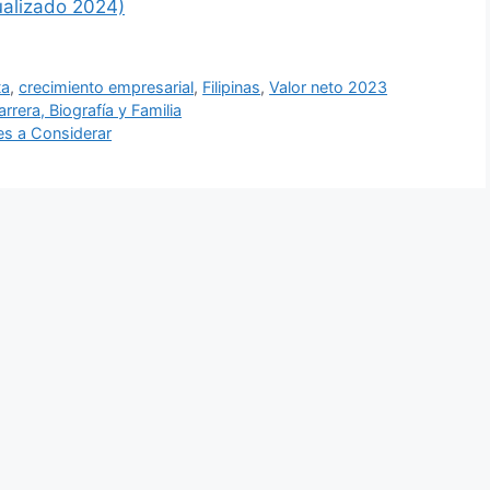
ualizado 2024)
ta
,
crecimiento empresarial
,
Filipinas
,
Valor neto 2023
rera, Biografía y Familia
es a Considerar