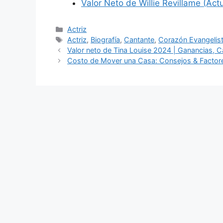
Valor Neto de Willie Revillame (Act
Categories
Actriz
Tags
Actriz
,
Biografía
,
Cantante
,
Corazón Evangelis
Valor neto de Tina Louise 2024 | Ganancias, Car
Costo de Mover una Casa: Consejos & Factor