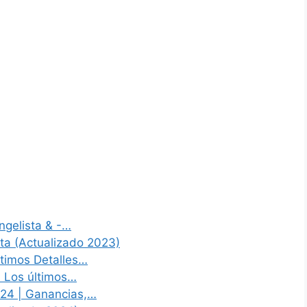
ngelista & -…
ta (Actualizado 2023)
ltimos Detalles…
: Los últimos…
24 | Ganancias,…