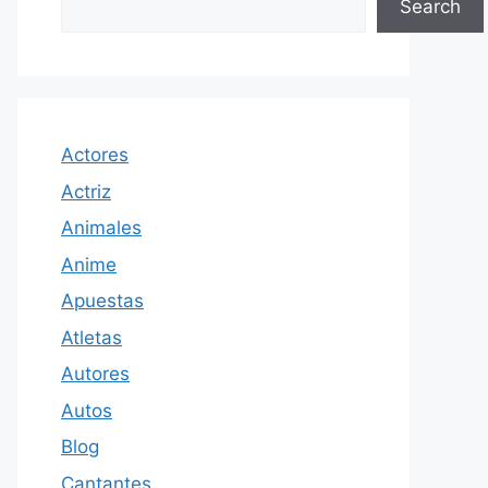
Search
Actores
Actriz
Animales
Anime
Apuestas
Atletas
Autores
Autos
Blog
Cantantes