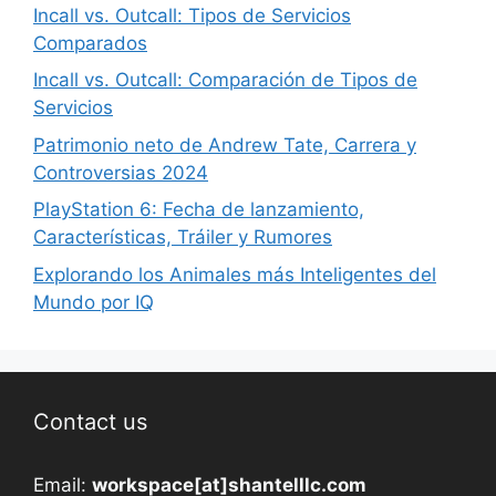
Incall vs. Outcall: Tipos de Servicios
Comparados
Incall vs. Outcall: Comparación de Tipos de
Servicios
Patrimonio neto de Andrew Tate, Carrera y
Controversias 2024
PlayStation 6: Fecha de lanzamiento,
Características, Tráiler y Rumores
Explorando los Animales más Inteligentes del
Mundo por IQ
Contact us
Email:
workspace[at]shantelllc.com