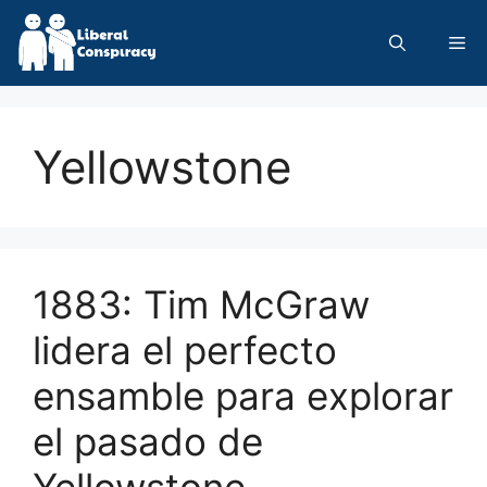
Skip
to
Me
content
Yellowstone
1883: Tim McGraw
lidera el perfecto
ensamble para explorar
el pasado de