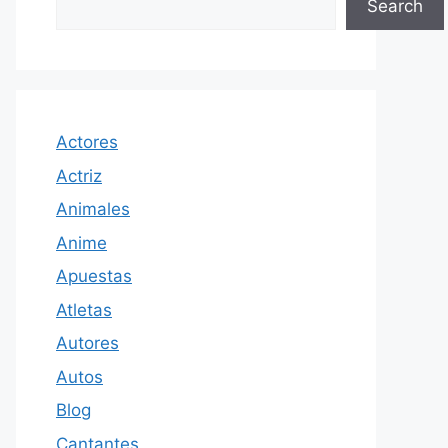
Search
Actores
Actriz
Animales
Anime
Apuestas
Atletas
Autores
Autos
Blog
Cantantes