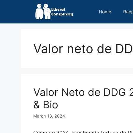
Skip
to
Home
Rap
content
Valor neto de D
Valor Neto de DDG 2
& Bio
March 13, 2024
Como de 2024, la estimada fortuna de D