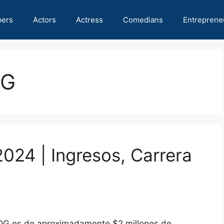
pers
Actors
Actress
Comedians
Entreprene
DG
024 | Ingresos, Carrera
DG es de aproximadamente $2 millones de