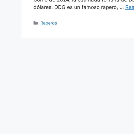
dólares. DDG es un famoso rapero, …
Re
Categories
Raperos