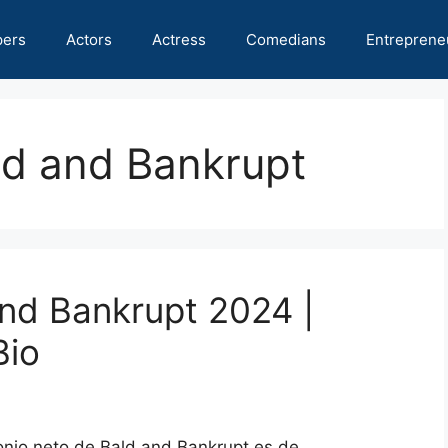
pers
Actors
Actress
Comedians
Entreprene
ld and Bankrupt
and Bankrupt 2024 |
Bio
monio neto de Bald and Bankrupt es de