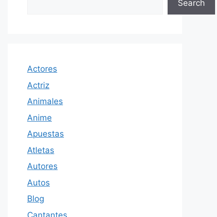
Search
Actores
Actriz
Animales
Anime
Apuestas
Atletas
Autores
Autos
Blog
Cantantes