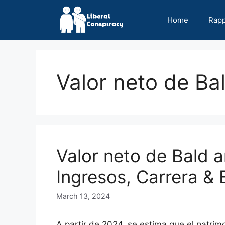
Skip
to
Home
Rap
content
Valor neto de Ba
Valor neto de Bald 
Ingresos, Carrera & 
March 13, 2024
A partir de 2024, se estima que el patri