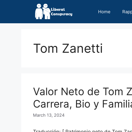
Skip
to
Home
Rap
content
Tom Zanetti
Valor Neto de Tom Z
Carrera, Bio y Famili
March 13, 2024
Traducción: [ Patrimonio neto de Tom Za