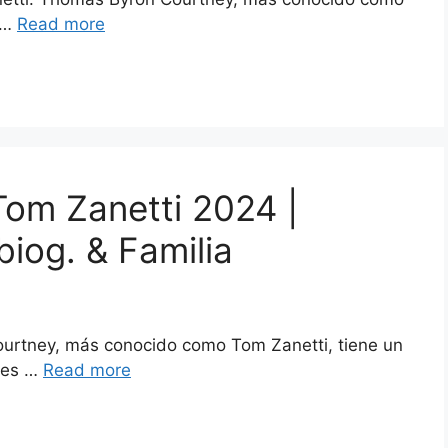
e …
Read more
Tom Zanetti 2024 |
biog. & Familia
urtney, más conocido como Tom Zanetti, tiene un
nes …
Read more