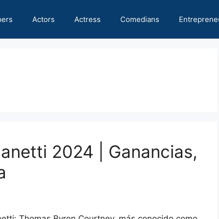
pers
Actors
Actress
Comedians
Entreprene
anetti 2024 | Ganancias,
a
netti: Thomas Byron Courtney, más conocido como