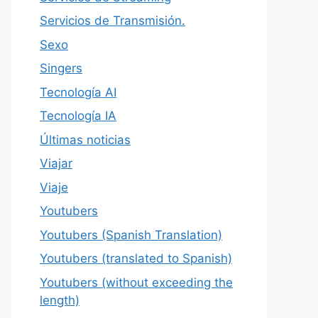
Servicios de Transmisión.
Sexo
Singers
Tecnología AI
Tecnología IA
Últimas noticias
Viajar
Viaje
Youtubers
Youtubers (Spanish Translation)
Youtubers (translated to Spanish)
Youtubers (without exceeding the
length)