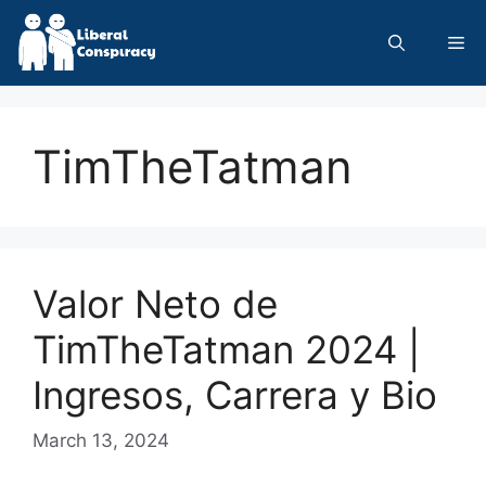
Skip
to
Me
content
TimTheTatman
Valor Neto de
TimTheTatman 2024 |
Ingresos, Carrera y Bio
March 13, 2024