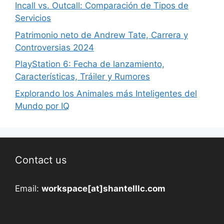
Incall vs. Outcall: Comparación de Tipos de
Servicios
Patrimonio neto de Andrew Tate, Carrera y
Controversias 2024
PlayStation 6: Fecha de lanzamiento,
Características, Tráiler y Rumores
Explorando los Animales más Inteligentes del
Mundo por IQ
Contact us
Email:
workspace[at]shantelllc.com