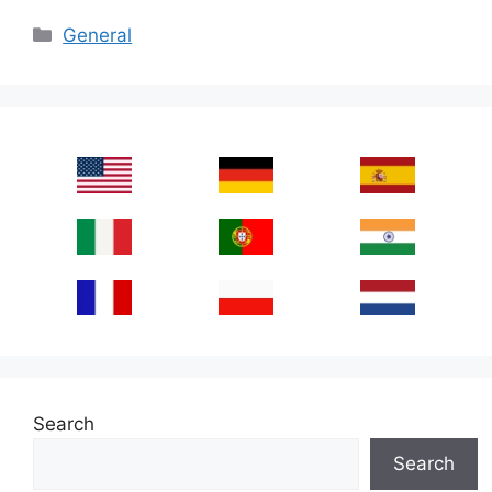
Categories
General
Search
Search