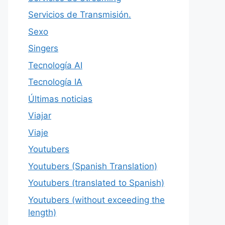
Servicios de Transmisión.
Sexo
Singers
Tecnología AI
Tecnología IA
Últimas noticias
Viajar
Viaje
Youtubers
Youtubers (Spanish Translation)
Youtubers (translated to Spanish)
Youtubers (without exceeding the
length)