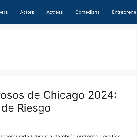
pers
Actors
Actress
Comedians
Entreprene
grosos de Chicago 2024:
 de Riesgo
a y comunidad diversa, también enfrenta desafíos