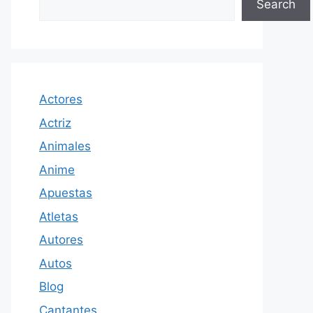
Search
Actores
Actriz
Animales
Anime
Apuestas
Atletas
Autores
Autos
Blog
Cantantes