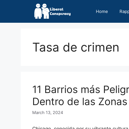
Skip
to
Home
Rap
content
Tasa de crimen
11 Barrios más Peli
Dentro de las Zonas
March 13, 2024
Chicago, conocida por su vibrante cultur