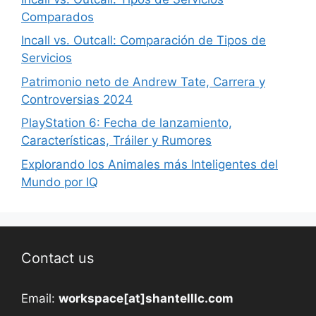
Comparados
Incall vs. Outcall: Comparación de Tipos de
Servicios
Patrimonio neto de Andrew Tate, Carrera y
Controversias 2024
PlayStation 6: Fecha de lanzamiento,
Características, Tráiler y Rumores
Explorando los Animales más Inteligentes del
Mundo por IQ
Contact us
Email:
workspace[at]shantelllc.com