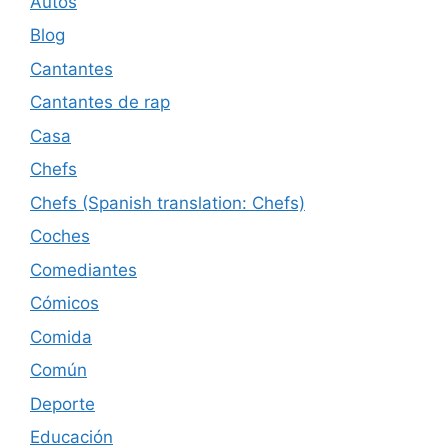
Autos
Blog
Cantantes
Cantantes de rap
Casa
Chefs
Chefs (Spanish translation: Chefs)
Coches
Comediantes
Cómicos
Comida
Común
Deporte
Educación