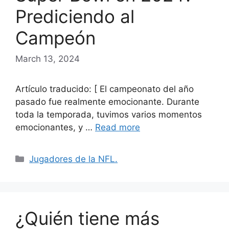
Prediciendo al
Campeón
March 13, 2024
Artículo traducido: [ El campeonato del año
pasado fue realmente emocionante. Durante
toda la temporada, tuvimos varios momentos
emocionantes, y …
Read more
Categories
Jugadores de la NFL.
¿Quién tiene más