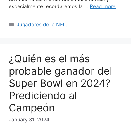
especialmente recordaremos la …
Read more
Categories
Jugadores de la NFL.
¿Quién es el más
probable ganador del
Super Bowl en 2024?
Prediciendo al
Campeón
January 31, 2024