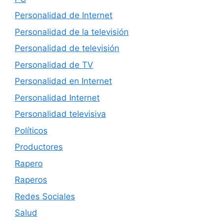
Personalidad de Internet
Personalidad de la televisión
Personalidad de televisión
Personalidad de TV
Personalidad en Internet
Personalidad Internet
Personalidad televisiva
Políticos
Productores
Rapero
Raperos
Redes Sociales
Salud