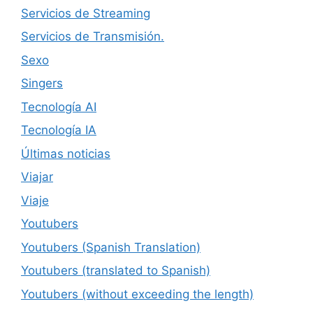
Servicios de Streaming
Servicios de Transmisión.
Sexo
Singers
Tecnología AI
Tecnología IA
Últimas noticias
Viajar
Viaje
Youtubers
Youtubers (Spanish Translation)
Youtubers (translated to Spanish)
Youtubers (without exceeding the length)