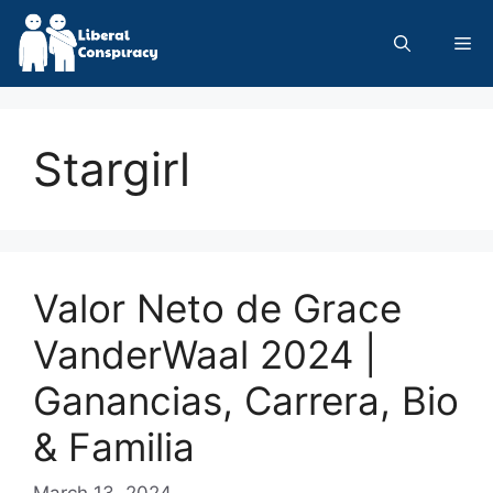
Skip
to
Me
content
Stargirl
Valor Neto de Grace
VanderWaal 2024 |
Ganancias, Carrera, Bio
& Familia
March 13, 2024