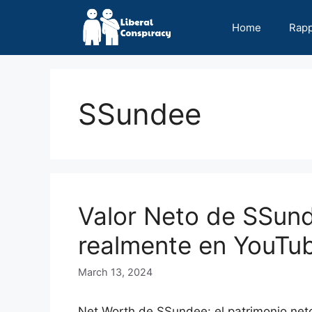
Skip
to
Home
Rap
content
SSundee
Valor Neto de SSun
realmente en YouTu
March 13, 2024
Net Worth de SSundee: el patrimonio n