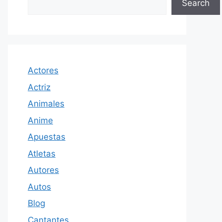
Search
Actores
Actriz
Animales
Anime
Apuestas
Atletas
Autores
Autos
Blog
Cantantes