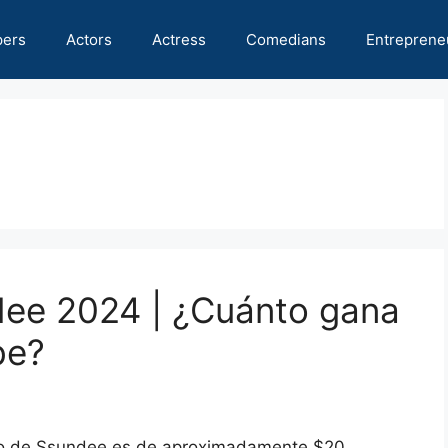
pers
Actors
Actress
Comedians
Entreprene
dee 2024 | ¿Cuánto gana
be?
eto de Ssundee es de aproximadamente $20