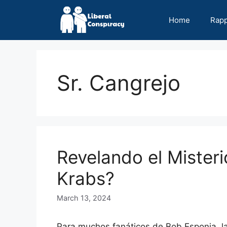
Skip
to
Home
Rap
content
Sr. Cangrejo
Revelando el Misteri
Krabs?
March 13, 2024
Para muchos fanáticos de Bob Esponja, la