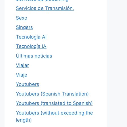
Servicios de Transmisión.
Sexo
Singers
Tecnología AI
Tecnología IA
Últimas noticias
Viajar
Viaje
Youtubers
Youtubers (Spanish Translation)
Youtubers (translated to Spanish)
Youtubers (without exceeding the
length)