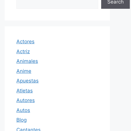
Search
Actores
Actriz
Animales
Anime
Apuestas
Atletas
Autores
Autos
Blog
Cantantes