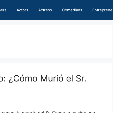
pers
Actors
Actress
Comedians
Entreprene
o: ¿Cómo Murió el Sr.
 supuesta muerte del Sr. Cangrejo ha sido una