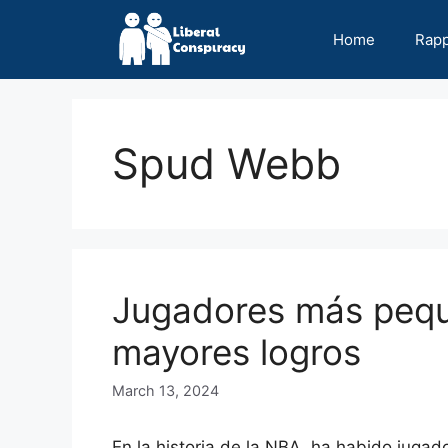
Skip
to
Home
Rap
content
Spud Webb
Jugadores más pequ
mayores logros
March 13, 2024
En la historia de la NBA, ha habido juga