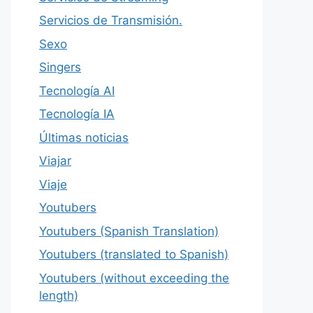
Servicios de Transmisión.
Sexo
Singers
Tecnología AI
Tecnología IA
Últimas noticias
Viajar
Viaje
Youtubers
Youtubers (Spanish Translation)
Youtubers (translated to Spanish)
Youtubers (without exceeding the
length)