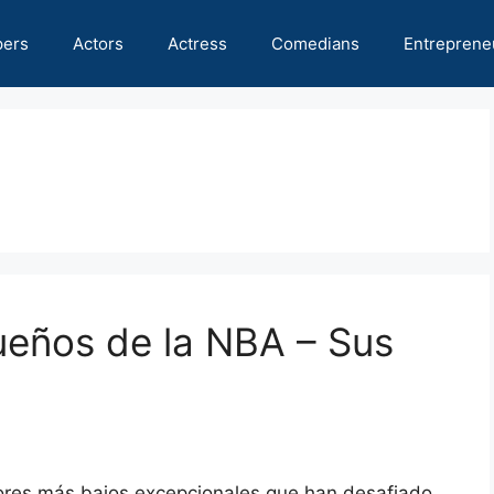
pers
Actors
Actress
Comedians
Entreprene
eños de la NBA – Sus
dores más bajos excepcionales que han desafiado