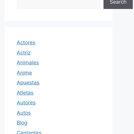
Search
Actores
Actriz
Animales
Anime
Apuestas
Atletas
Autores
Autos
Blog
Cantantes