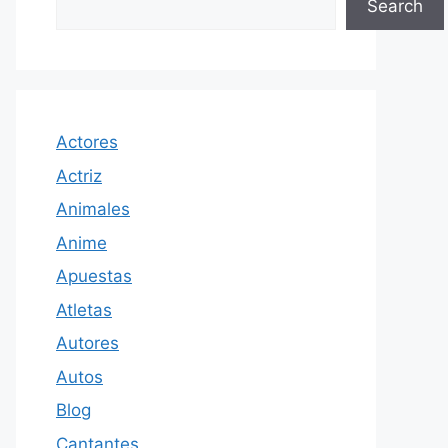
Search
Actores
Actriz
Animales
Anime
Apuestas
Atletas
Autores
Autos
Blog
Cantantes