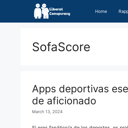
Skip
to
Home
Rap
content
SofaScore
Apps deportivas ese
de aficionado
March 13, 2024
Si eres fanático/a de los deportes, es pro