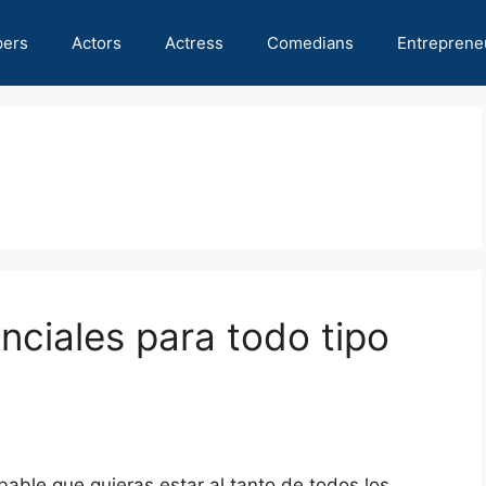
pers
Actors
Actress
Comedians
Entreprene
nciales para todo tipo
bable que quieras estar al tanto de todos los