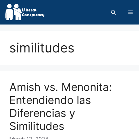
Skip
to
Me
content
similitudes
Amish vs. Menonita:
Entendiendo las
Diferencias y
Similitudes
March 13, 2024