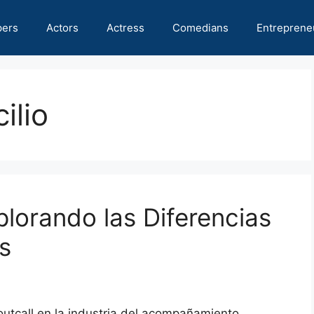
pers
Actors
Actress
Comedians
Entreprene
ilio
xplorando las Diferencias
s
y outcall en la industria del acompañamiento