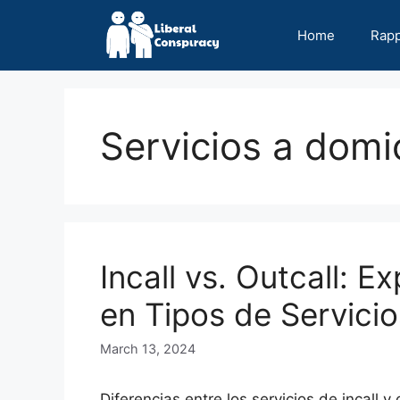
Skip
to
Home
Rap
content
Servicios a domic
Incall vs. Outcall: E
en Tipos de Servicio
March 13, 2024
Diferencias entre los servicios de incall 