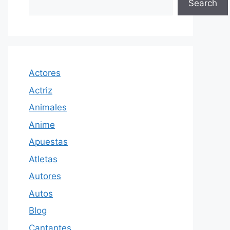
Search
Actores
Actriz
Animales
Anime
Apuestas
Atletas
Autores
Autos
Blog
Cantantes