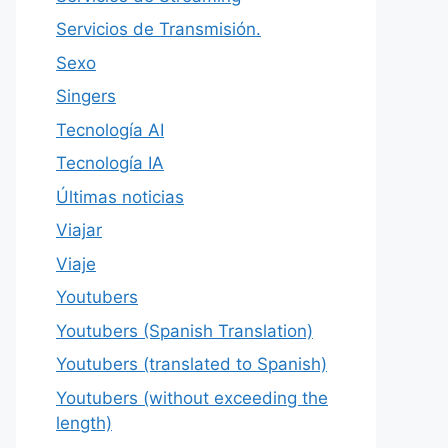
Servicios de Transmisión.
Sexo
Singers
Tecnología AI
Tecnología IA
Últimas noticias
Viajar
Viaje
Youtubers
Youtubers (Spanish Translation)
Youtubers (translated to Spanish)
Youtubers (without exceeding the
length)