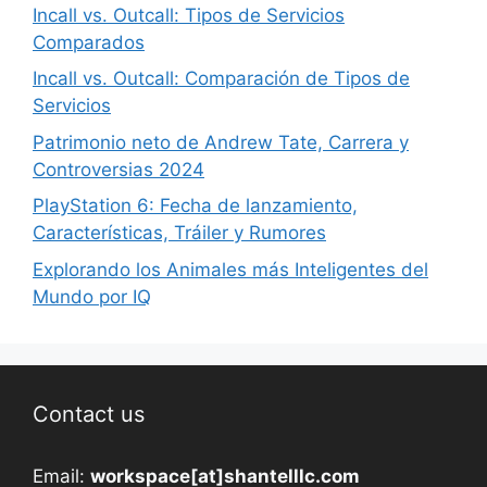
Incall vs. Outcall: Tipos de Servicios
Comparados
Incall vs. Outcall: Comparación de Tipos de
Servicios
Patrimonio neto de Andrew Tate, Carrera y
Controversias 2024
PlayStation 6: Fecha de lanzamiento,
Características, Tráiler y Rumores
Explorando los Animales más Inteligentes del
Mundo por IQ
Contact us
Email:
workspace[at]shantelllc.com