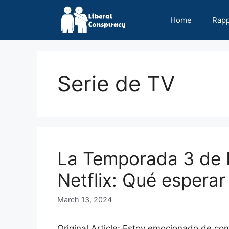
Skip
to
Home
Rap
content
Serie de TV
La Temporada 3 de 
Netflix: Qué esperar
March 13, 2024
Original Article: Estoy emocionado de c