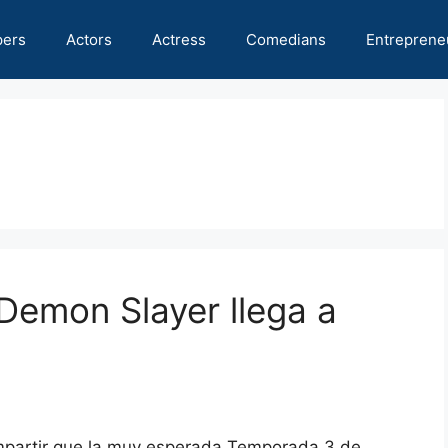
pers
Actors
Actress
Comedians
Entreprene
Demon Slayer llega a
ompartir que la muy esperada Temporada 3 de