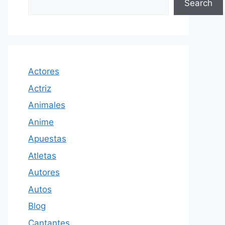
Search
Actores
Actriz
Animales
Anime
Apuestas
Atletas
Autores
Autos
Blog
Cantantes