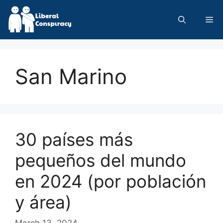
Skip
to
Me
content
San Marino
30 países más
pequeños del mundo
en 2024 (por población
y área)
March 13, 2024