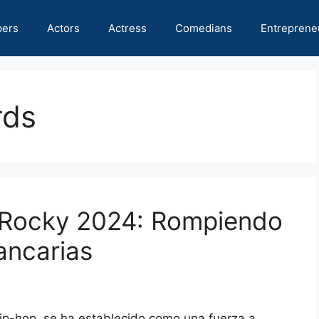
pers
Actors
Actress
Comedians
Entreprene
rds
 Rocky 2024: Rompiendo
ancarias
ip-hop, se ha establecido como una fuerza a