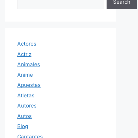
Search
Actores
Actriz
Animales
Anime
Apuestas
Atletas
Autores
Autos
Blog
Cantantes