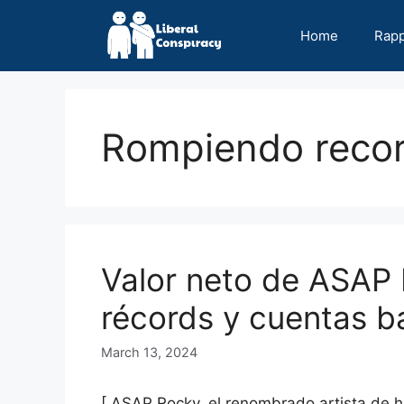
Skip
to
Home
Rap
content
Rompiendo reco
Valor neto de ASAP
récords y cuentas b
March 13, 2024
[ ASAP Rocky, el renombrado artista de h