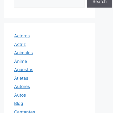
Search
Actores
Actriz
Animales
Anime
Apuestas
Atletas
Autores
Autos
Blog
Cantantes