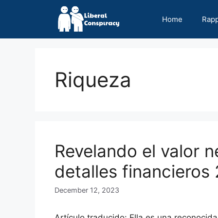
Skip
to
Home
Rap
content
Riqueza
Revelando el valor 
detalles financieros
December 12, 2023
Artículo traducido: Ella es una reconocida