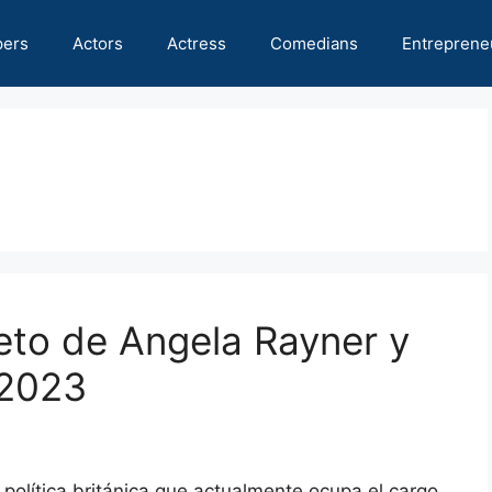
pers
Actors
Actress
Comedians
Entreprene
neto de Angela Rayner y
 2023
 política británica que actualmente ocupa el cargo