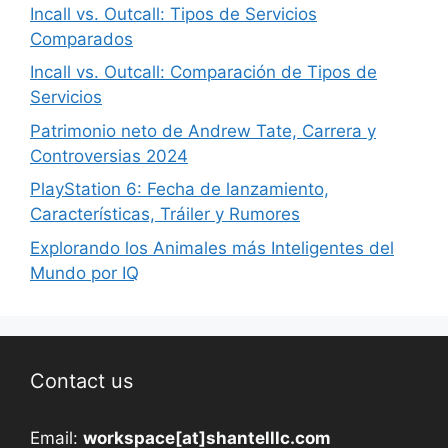
Incall vs. Outcall: Tipos de Servicios
Comparados
Incall vs. Outcall: Comparación de Tipos de
Servicios
Patrimonio neto de Andrew Tate, Carrera y
Controversias 2024
PlayStation 6: Fecha de lanzamiento,
Características, Tráiler y Rumores
Explorando los Animales más Inteligentes del
Mundo por IQ
Contact us
Email:
workspace[at]shantelllc.com