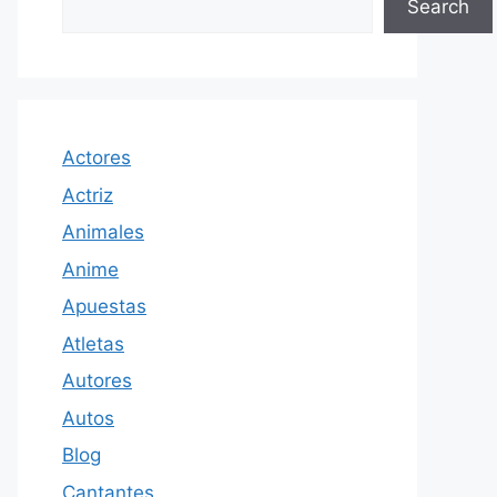
Search
Actores
Actriz
Animales
Anime
Apuestas
Atletas
Autores
Autos
Blog
Cantantes