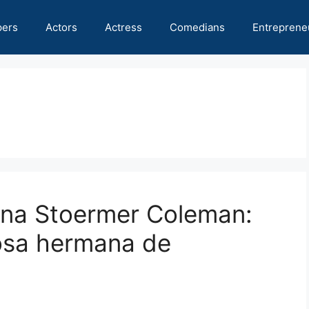
pers
Actors
Actress
Comedians
Entreprene
nna Stoermer Coleman:
iosa hermana de