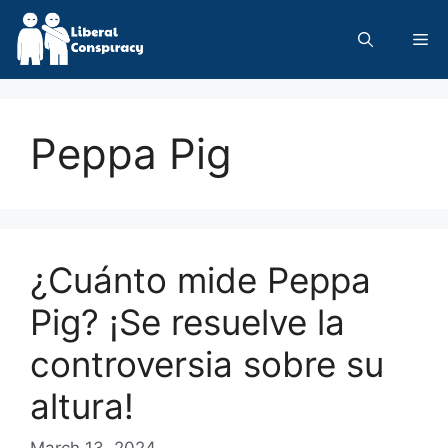
Skip
to
Me
content
Peppa Pig
¿Cuánto mide Peppa
Pig? ¡Se resuelve la
controversia sobre su
altura!
March 13, 2024