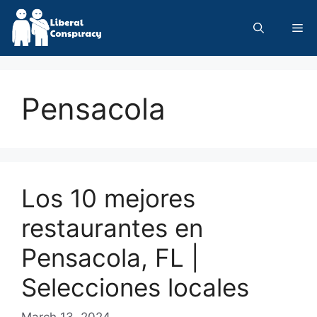
Skip
to
Me
content
Pensacola
Los 10 mejores
restaurantes en
Pensacola, FL |
Selecciones locales
March 13, 2024