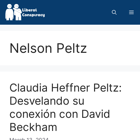
Skip
to
Me
content
Nelson Peltz
Claudia Heffner Peltz:
Desvelando su
conexión con David
Beckham
March 13, 2024