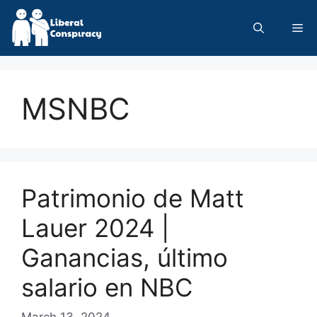
Skip
to
Me
content
MSNBC
Patrimonio de Matt
Lauer 2024 |
Ganancias, último
salario en NBC
March 13, 2024