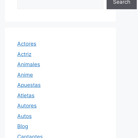
Search
Actores
Actriz
Animales
Anime
Apuestas
Atletas
Autores
Autos
Blog
Cantantes