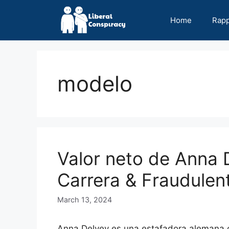
Skip
to
Home
Rap
content
modelo
Valor neto de Anna 
Carrera & Fraudulen
March 13, 2024
Anna Delvey es una estafadora alemana c