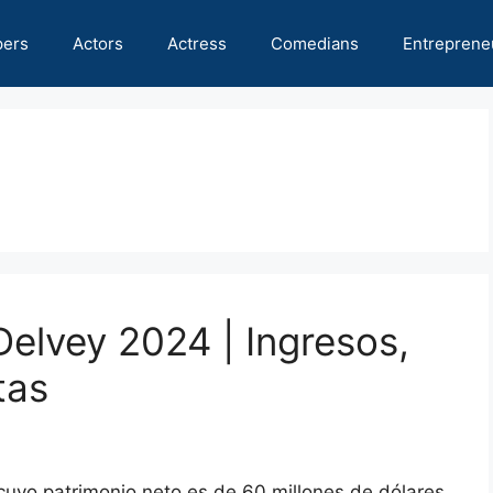
pers
Actors
Actress
Comedians
Entreprene
Delvey 2024 | Ingresos,
tas
uyo patrimonio neto es de 60 millones de dólares