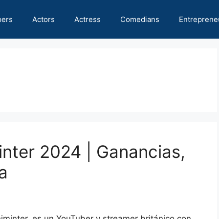
pers
Actors
Actress
Comedians
Entreprene
inter 2024 | Ganancias,
a
minter, es un YouTuber y streamer británico con