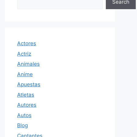
Search
Actores
Actriz
Animales
Anime
Apuestas
Atletas
Autores
Autos
Blog
Cantantes