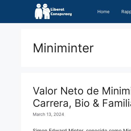
Skip
to
Home
Rap
content
Miniminter
Valor Neto de Minim
Carrera, Bio & Famili
March 13, 2024
Simon Edward Minter, conocido como Mini