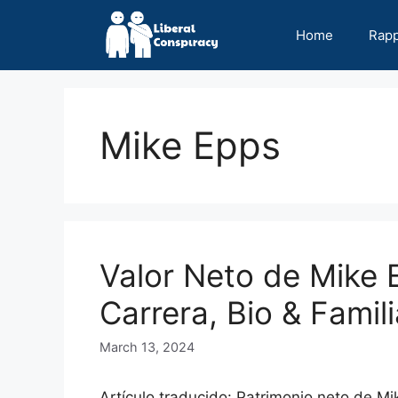
Skip
to
Home
Rap
content
Mike Epps
Valor Neto de Mike 
Carrera, Bio & Famili
March 13, 2024
Artículo traducido: Patrimonio neto de Mi