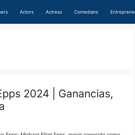
pers
Actors
Actress
Comedians
Entreprene
Epps 2024 | Ganancias,
a
ke Epps: Michael Elliot Epps, mejor conocido como