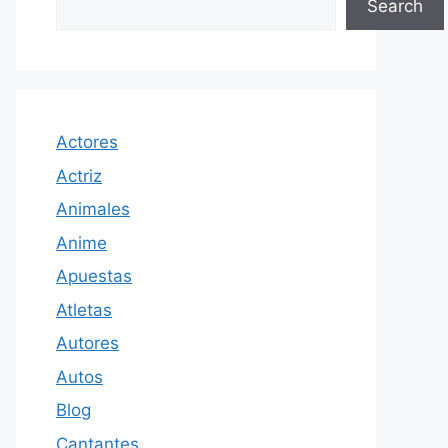
Search
Actores
Actriz
Animales
Anime
Apuestas
Atletas
Autores
Autos
Blog
Cantantes