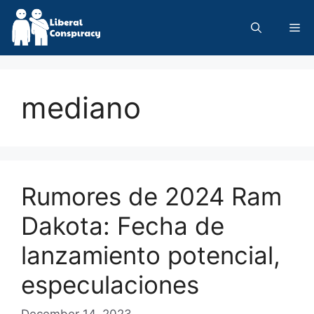
Skip
to
Me
content
mediano
Rumores de 2024 Ram
Dakota: Fecha de
lanzamiento potencial,
especulaciones
December 14, 2023