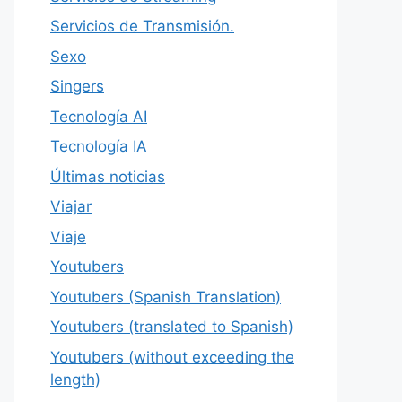
Servicios de Transmisión.
Sexo
Singers
Tecnología AI
Tecnología IA
Últimas noticias
Viajar
Viaje
Youtubers
Youtubers (Spanish Translation)
Youtubers (translated to Spanish)
Youtubers (without exceeding the
length)