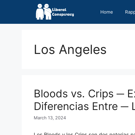
Skip
to
Home
Rap
content
Los Angeles
Bloods vs. Crips ─ E
Diferencias Entre ─ 
March 13, 2024
Los Bloods y los Crips son dos notorias p