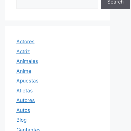
Search
Actores
Actriz
Animales
Anime
Apuestas
Atletas
Autores
Autos
Blog
Cantantes