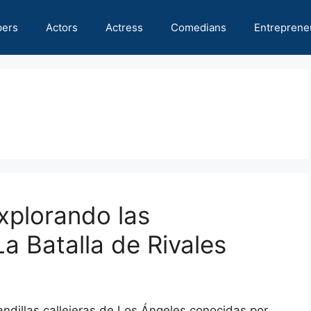
pers
Actors
Actress
Comedians
Entreprene
xplorando las
La Batalla de Rivales
andillas callejeras de Los Ángeles conocidas por