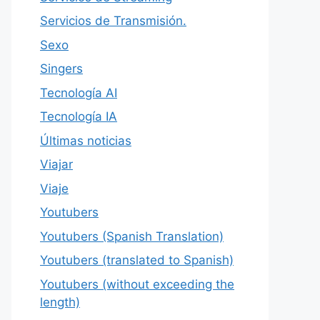
Servicios de Transmisión.
Sexo
Singers
Tecnología AI
Tecnología IA
Últimas noticias
Viajar
Viaje
Youtubers
Youtubers (Spanish Translation)
Youtubers (translated to Spanish)
Youtubers (without exceeding the
length)