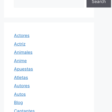
Search
Actores
Actriz
Animales
Anime
Apuestas
Atletas
Autores
Autos
Blog
Cantantes