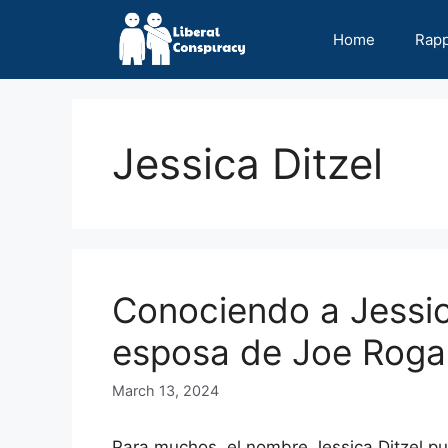
Skip
to
Home
Rap
content
Jessica Ditzel
Conociendo a Jessica
esposa de Joe Roga
March 13, 2024
Para muchos, el nombre Jessica Ditzel pu