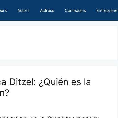
pers
Actors
Actress
Comedians
Entreprene
 Ditzel: ¿Quién es la
n?
ede no sonar familiar. Sin embargo, cuando se