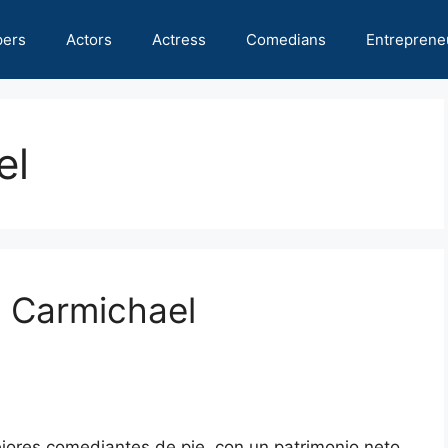
pers
Actors
Actress
Comedians
Entreprene
el
d Carmichael
jores comediantes de pie, con un patrimonio neto