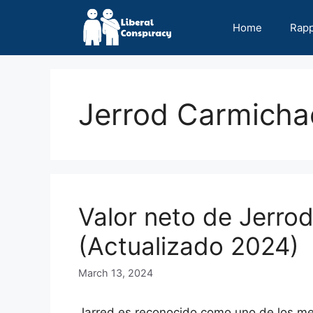
Skip
to
Home
Rap
content
Jerrod Carmicha
Valor neto de Jerro
(Actualizado 2024)
March 13, 2024
Jarred es reconocido como uno de los me