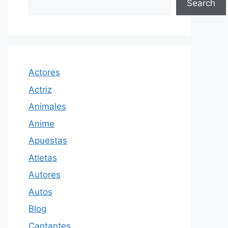
Search
Actores
Actriz
Animales
Anime
Apuestas
Atletas
Autores
Autos
Blog
Cantantes