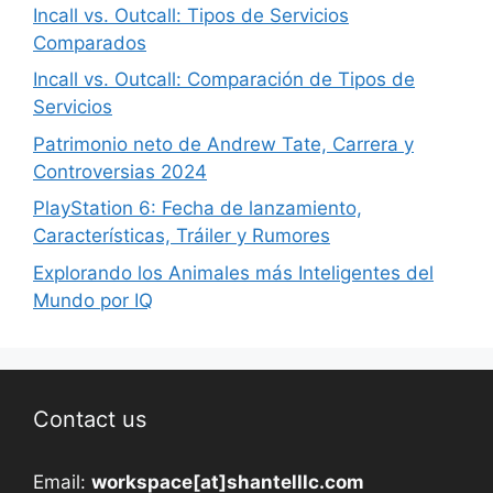
Incall vs. Outcall: Tipos de Servicios
Comparados
Incall vs. Outcall: Comparación de Tipos de
Servicios
Patrimonio neto de Andrew Tate, Carrera y
Controversias 2024
PlayStation 6: Fecha de lanzamiento,
Características, Tráiler y Rumores
Explorando los Animales más Inteligentes del
Mundo por IQ
Contact us
Email:
workspace[at]shantelllc.com