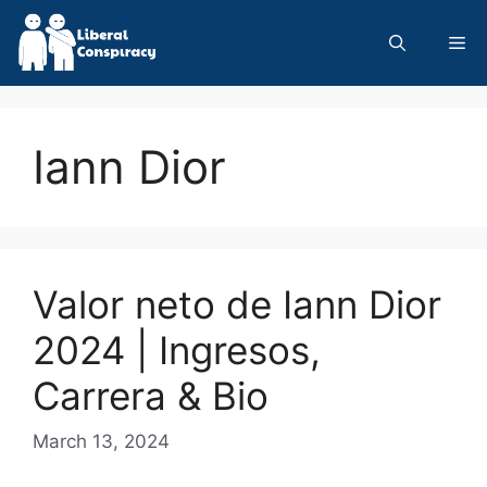
Skip
to
Me
content
Iann Dior
Valor neto de Iann Dior
2024 | Ingresos,
Carrera & Bio
March 13, 2024