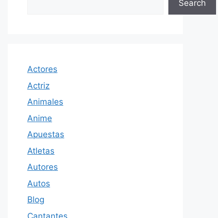
Search
Actores
Actriz
Animales
Anime
Apuestas
Atletas
Autores
Autos
Blog
Cantantes