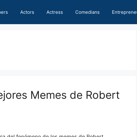
pers
Actors
Actress
Comedians
Entreprene
ejores Memes de Robert
rca del fenómeno de los memes de Robert