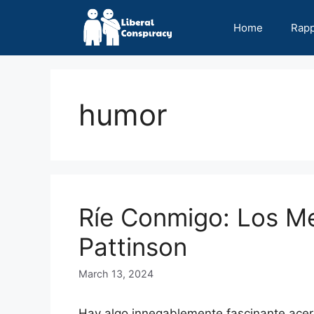
Skip
to
Home
Rap
content
humor
Ríe Conmigo: Los M
Pattinson
March 13, 2024
Hay algo innegablemente fascinante ace