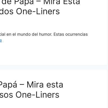
 de Papá – Mira Esta
idos One-Liners
cial en el mundo del humor. Estas ocurrencias
e
Papá – Mira esta
sos One-Liners