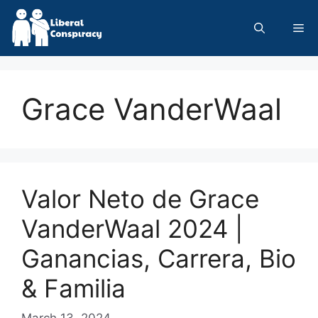
Skip
to
Me
content
Grace VanderWaal
Valor Neto de Grace
VanderWaal 2024 |
Ganancias, Carrera, Bio
& Familia
March 13, 2024