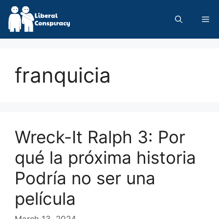
Skip
to
Me
content
franquicia
Wreck-It Ralph 3: Por
qué la próxima historia
Podría no ser una
película
March 13, 2024