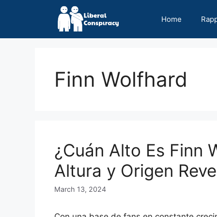
Skip
to
Home
Rap
content
Finn Wolfhard
¿Cuán Alto Es Finn 
Altura y Origen Rev
March 13, 2024
Con una base de fans en constante creci