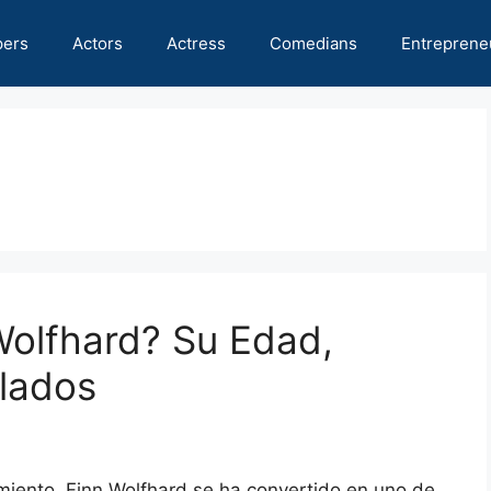
pers
Actors
Actress
Comedians
Entreprene
Wolfhard? Su Edad,
elados
miento, Finn Wolfhard se ha convertido en uno de