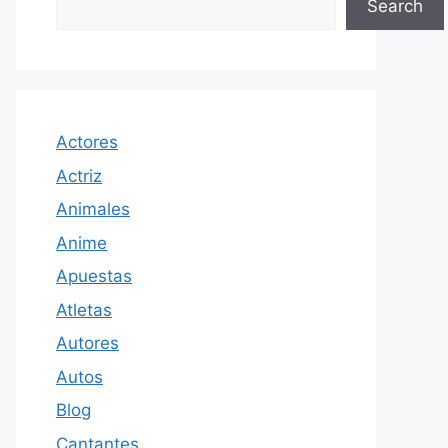
Search
Actores
Actriz
Animales
Anime
Apuestas
Atletas
Autores
Autos
Blog
Cantantes