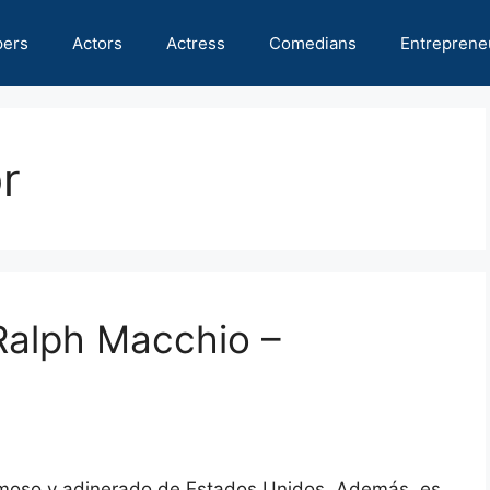
pers
Actors
Actress
Comedians
Entreprene
r
Ralph Macchio –
amoso y adinerado de Estados Unidos. Además, es