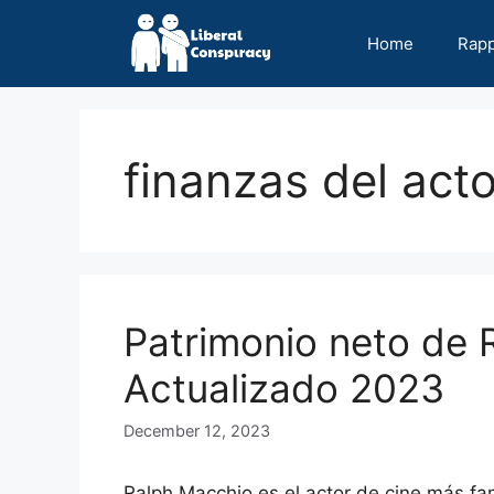
Skip
to
Home
Rap
content
finanzas del acto
Patrimonio neto de 
Actualizado 2023
December 12, 2023
Ralph Macchio es el actor de cine más f