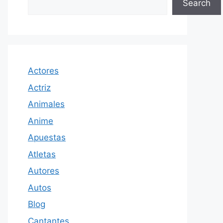
Search
Actores
Actriz
Animales
Anime
Apuestas
Atletas
Autores
Autos
Blog
Cantantes